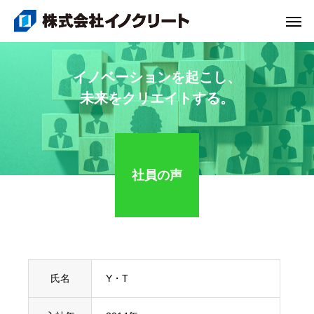
イ
ノ
ベ
ー
シ
ョ
ン
を
起
こ
し
、
未
来
を
ク
リ
エ
イ
ト
す
る
。
社員の声
氏名
Y・T