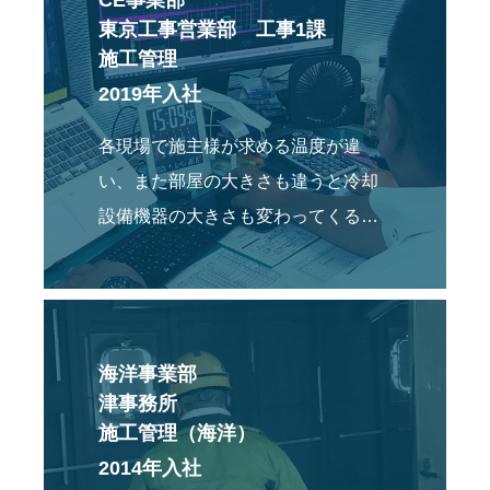
CE事業部
東京工事営業部 工事1課
施工管理
2019年入社
各現場で施主様が求める温度が違
い、また部屋の大きさも違うと冷却
設備機器の大きさも変わってくるの
ですがその現場にあった調整や設定
を行います。
海洋事業部
津事務所
施工管理（海洋）
2014年入社